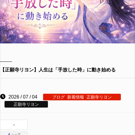
【正願寺リヨン】人生は「手放した時」に動き始める
2026 / 07 / 04
ブログ
,
新着情報
,
正願寺リヨン
正願寺リヨン
-
シェア