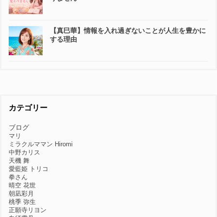
【真巳華】情報を入れ過ぎないことが人生を豊かに
する理由
カテゴリー
ブログ
マリ
ミラクルママン Hiromi
中野カリス
天機 舞
愛藍姫 トリコ
拳さん
晴空 花世
朝凪彩月
桃季 弥生
正願寺リヨン