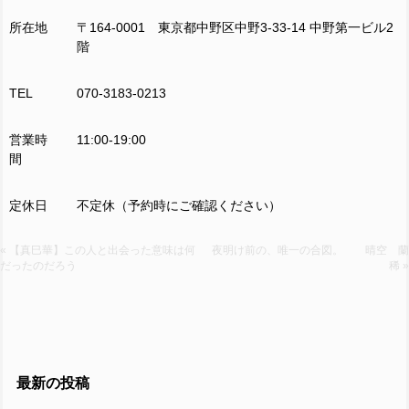
所在地
〒164-0001 東京都中野区中野3-33-14 中野第一ビル2
階
TEL
070-3183-0213
営業時
11:00-19:00
間
定休日
不定休（予約時にご確認ください）
« 【真巳華】この人と出会った意味は何
夜明け前の、唯一の合図。 晴空 蘭
だったのだろう
稀 »
最新の投稿