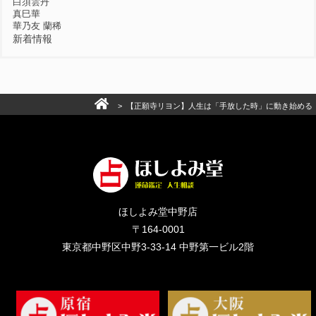
白須雲丹
真巳華
華乃友 蘭稀
新着情報
> 【正願寺リヨン】人生は「手放した時」に動き始める
ほしよみ堂中野店
〒164-0001
東京都中野区中野3-33-14 中野第一ビル2階