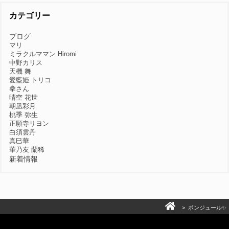
カテゴリー
ブログ
マリ
ミラクルママン Hiromi
中野カリス
天機 舞
愛藍姫 トリコ
拳さん
晴空 花世
朝凪彩月
桃季 弥生
正願寺リヨン
白須雲丹
真巳華
華乃友 蘭稀
新着情報
> ボンジュール✨