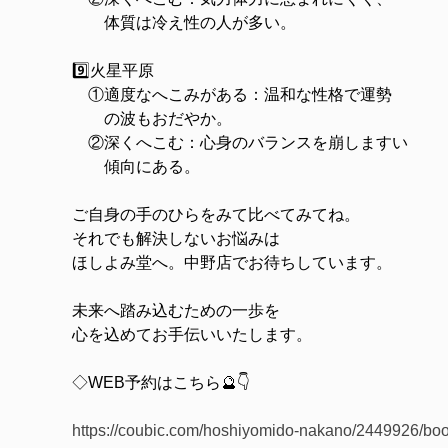
体質は冷え性の人が多い。
9️⃣火星平原
①適度なへこみがある：温和な性格で運勢
の波もおだやか。
②深くへこむ：心身のバランスを崩しますい
傾向にある。
ご自身の手のひらをみて比べてみてね。
それでも解決しないお悩みは
ほしよみ堂へ。中野店でお待ちしています。
未来へ踏み込むための一歩を
心を込めてお手伝いいたします。
◇WEB予約はこちら🔮👇
https://coubic.com/hoshiyomido-nakano/2449926/bo