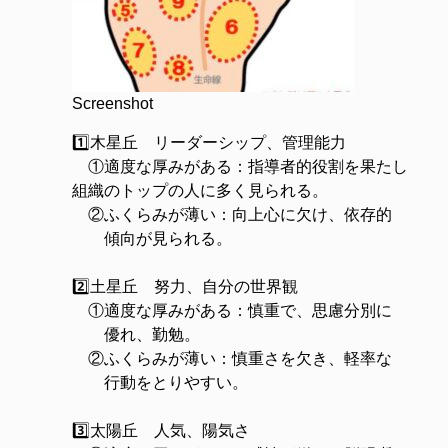
Screenshot
1️⃣木星丘 リーダーシップ、管理能力
①適度な厚みがある：指導者的役割を果たし
組織のトップの人に多く見られる。
②ふくらみが薄い：向上心に欠け、依存的
傾向が見られる。
2️⃣土星丘 努力、自分の世界観
①適度な厚みがある：慎重で、思慮分別に
優れ、勤勉。
②ふくらみが薄い：慎重さを欠き、軽率な
行動をとりやすい。
3️⃣太陽丘 人気、陽気さ