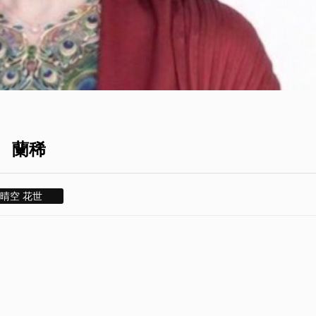
 蘭稀
晴空 花世