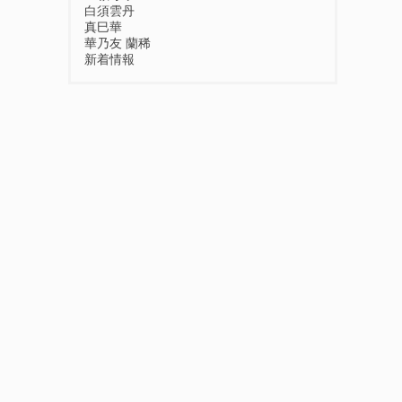
白須雲丹
真巳華
華乃友 蘭稀
新着情報