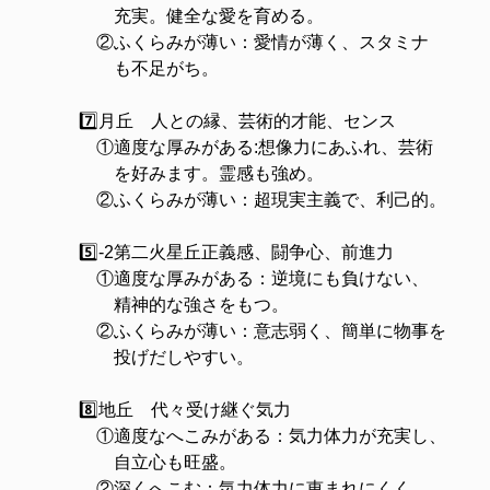
充実。健全な愛を育める。
②ふくらみが薄い：愛情が薄く、スタミナ
も不足がち。
7️⃣月丘 人との縁、芸術的才能、センス
①適度な厚みがある:想像力にあふれ、芸術
を好みます。霊感も強め。
②ふくらみが薄い：超現実主義で、利己的。
5️⃣-2第二火星丘正義感、闘争心、前進力
①適度な厚みがある：逆境にも負けない、
精神的な強さをもつ。
②ふくらみが薄い：意志弱く、簡単に物事を
投げだしやすい。
8️⃣地丘 代々受け継ぐ気力
①適度なへこみがある：気力体力が充実し、
自立心も旺盛。
②深くへこむ：気力体力に恵まれにくく、