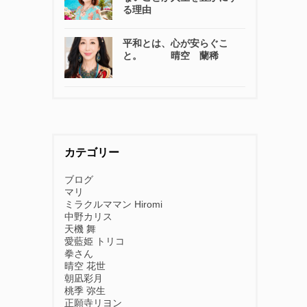
る理由
平和とは、心が安らぐこ
と。 晴空 蘭稀
カテゴリー
ブログ
マリ
ミラクルママン Hiromi
中野カリス
天機 舞
愛藍姫 トリコ
拳さん
晴空 花世
朝凪彩月
桃季 弥生
正願寺リヨン