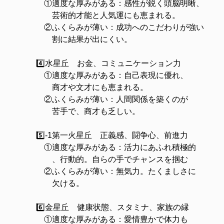
①適度な厚みがある：感性が鋭く頭脳明晰、
芸術的才能と人気運にも恵まれる。
②ふくらみが薄い：成功へのこだわりが強い
割に結果が出にくい。
4️⃣水星丘 お金、コミュニケーション力
①適度な厚みがある：自己表現に優れ、
商才や文才にも恵まれる。
②ふくらみが薄い：人間関係を築くのが
苦手で、商才も乏しい。
5️⃣-1第一火星丘 正義感、闘争心、前進力
①適度な厚みがある：活力にあふれ積極的
、行動的。自らの手でチャンスを掴む
②ふくらみが薄い：無気力。たくましさに
欠ける。
6️⃣金星丘 健康状態、スタミナ、家族の縁
①適度な厚みがある：愛情豊かで体力も