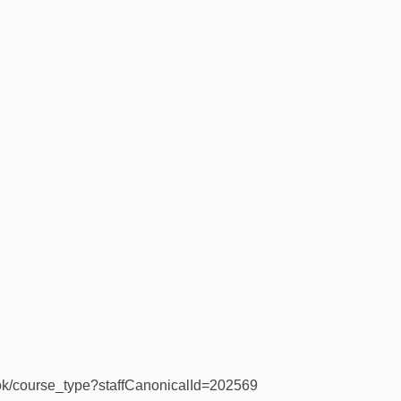
ok/course_type?staffCanonicalId=202569