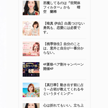
邪魔してるのは『世間体
フィルター』かも 晴
空 蘭稀
【唯真 伊由】白黒つけない
勇気も、恋愛には必要で
す。
【桃季弥生】自分のこと
は、意外と自分が一番分か
らない。
🍉夏祭ペア割キャンペーン
開催🍉
【真巳華】動き出す前に占
う～占術が教えてくれる今
というタイミング～
心は折れてもいい。立ち上