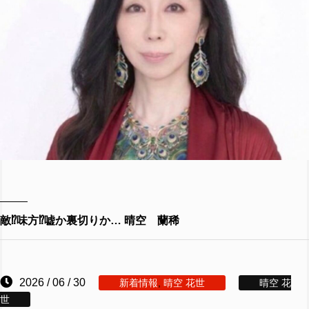
敵⁉️味方⁉️嘘か裏切りか… 晴空 蘭稀
2026 / 06 / 30
新着情報
,
晴空 花世
晴空 花
世