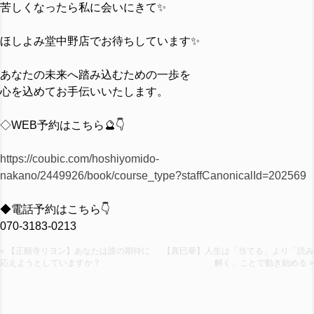
苦しくなったら私に会いにきて✨
ほしよみ堂中野店でお待ちしています✨
あなたの未来へ踏み込むための一歩を
心を込めてお手伝いいたします。
◇WEB予約はこちら🔮👇
https://coubic.com/hoshiyomido-
nakano/2449926/book/course_type?staffCanonicalId=202569
◆電話予約はこちら👇
070-3183-0213
« 【正願寺リヨン】あなたは誰の期待に
【真巳華】人生は「当てる」より「読み
応えようとしていますか？
解く」ことで動き始める »